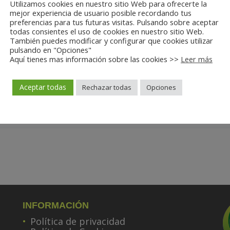
Utilizamos cookies en nuestro sitio Web para ofrecerte la
mejor experiencia de usuario posible recordando tus
Semanas de floración
Capacidad (L) de las macetas
preferencias para tus futuras visitas. Pulsando sobre aceptar
todas consientes el uso de cookies en nuestro sitio Web.
También puedes modificar y configurar que cookies utilizar
pulsando en "Opciones"
Aquí tienes mas información sobre las cookies >>
Leer más
Aceptar todas
Rechazar todas
Opciones
INFORMACIÓN
Política de privacidad