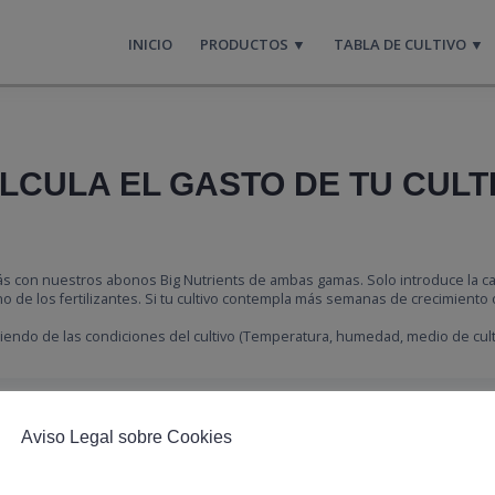
INICIO
PRODUCTOS ▼
TABLA DE CULTIVO ▼
LCULA EL GASTO DE TU CULT
drás con nuestros abonos Big Nutrients de ambas gamas. Solo introduce la c
 de los fertilizantes. Si tu cultivo contempla más semanas de crecimiento o 
endo de las condiciones del cultivo (Temperatura, humedad, medio de culti
Línea de productos
Aviso Legal sobre Cookies