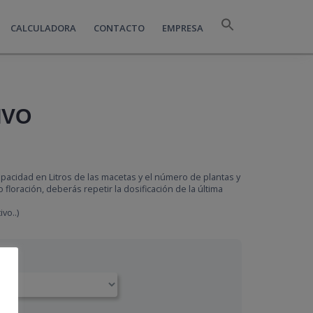
CALCULADORA
CONTACTO
EMPRESA
IVO
apacidad en Litros de las macetas y el número de plantas y
floración, deberás repetir la dosificación de la última
vo..)