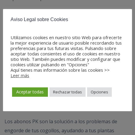
El fósforo juega un papel muy importante en la
Aviso Legal sobre Cookies
fotosíntesis, en el transporte de nutrientes, en la
síntesis y descomposición de glúcidos y proteínas.
Utilizamos cookies en nuestro sitio Web para ofrecerte
Además, se encarga de transportar la energía, captada
la mejor experiencia de usuario posible recordando tus
por la clorofila, al resto de la planta. Por otro lado, el
preferencias para tus futuras visitas. Pulsando sobre
aceptar todas consientes el uso de cookies en nuestro
potasio, es el encargado de ayudar en la floración
sitio Web. También puedes modificar y configurar que
cookies utilizar pulsando en "Opciones"
interviene en los intercambios de agua a través de las
Aquí tienes mas información sobre las cookies >>
hojas y raíces y en la formación de encimas. Activa y
Leer más
potencia el movimiento de nutrientes en el interior de
Aceptar todas
Rechazar todas
Opciones
la planta.
¿Por qué lo usamos?
Los abonos PK son la solución a los problemas de
engorde de tus cogollos, ayudando a tus plantas