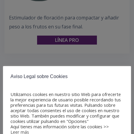
Estimulador de floración para compactar y añadir
peso a los frutos en su fase final.
LÍNEA PRO
Aviso Legal sobre Cookies
Navegación
Big Ph Down Pro
de
entradas
Utilizamos cookies en nuestro sitio Web para ofrecerte
la mejor experiencia de usuario posible recordando tus
preferencias para tus futuras visitas. Pulsando sobre
aceptar todas consientes el uso de cookies en nuestro
sitio Web. También puedes modificar y configurar que
cookies utilizar pulsando en "Opciones"
Aquí tienes mas información sobre las cookies >>
Leer más